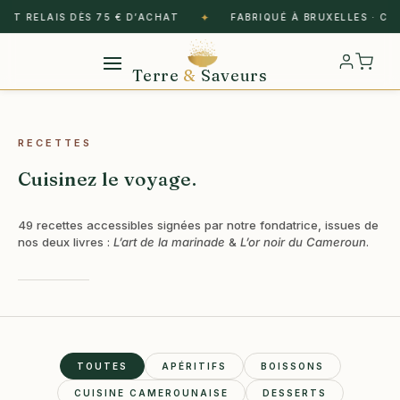
✦
AIS DÈS 75 € D’ACHAT
FABRIQUÉ À BRUXELLES · CAMEROUN 
Terre
&
Saveurs
RECETTES
Cuisinez le voyage.
49 recettes accessibles signées par notre fondatrice, issues de
nos deux livres :
L’art de la marinade
&
L’or noir du Cameroun
.
TOUTES
APÉRITIFS
BOISSONS
CUISINE CAMEROUNAISE
DESSERTS