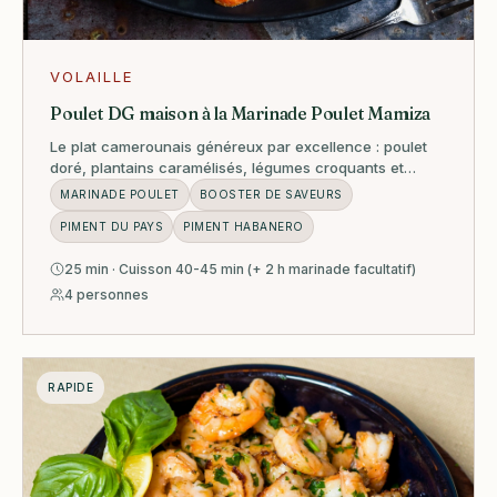
VOLAILLE
Poulet DG maison à la Marinade Poulet Mamiza
Le plat camerounais généreux par excellence : poulet
doré, plantains caramélisés, légumes croquants et
sauce parfumée à la Marinade Poulet Mamiza.
MARINADE POULET
BOOSTER DE SAVEURS
PIMENT DU PAYS
PIMENT HABANERO
25 min · Cuisson 40-45 min (+ 2 h marinade facultatif)
4 personnes
RAPIDE