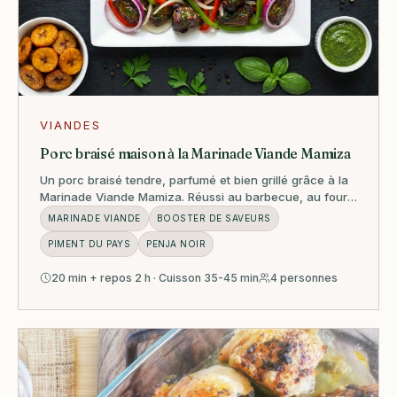
VIANDES
Porc braisé maison à la Marinade Viande Mamiza
Un porc braisé tendre, parfumé et bien grillé grâce à la
Marinade Viande Mamiza. Réussi au barbecue, au four,
à la plancha ou à la poêle.
MARINADE VIANDE
BOOSTER DE SAVEURS
PIMENT DU PAYS
PENJA NOIR
20 min + repos 2 h · Cuisson 35-45 min
4 personnes