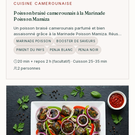
CUISINE CAMEROUNAISE
Poisson braisé camerounais à la Marinade
Poisson Mamiza
Un poisson braisé camerounais parfumé et bien
assaisonné grâce à la Marinade Poisson Mamiza. Réussi
au barbecue, au grill, à la plancha ou au four.
MARINADE POISSON
BOOSTER DE SAVEURS
PIMENT DU PAYS
PENJA BLANC
PENJA NOIR
20 min + repos 2 h (facultatif) · Cuisson 25-35 min
2 personnes